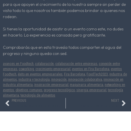
para que apoyen el crecimiento de la nuestra siempre sin perder de
vista todo lo que nosotros también podemos brindar a quienes nos
rodean.
Si tienes la oportunidad de asistir a un evento como este, no dudes
en hacerlo. La experiencia es cansada pero gratificante.
Comprobarás que en esta travesía todos comparten el agua del
progreso y ninguno queda con sed.
avances en Foodtech
,
colaboración
,
colaboración entre empresas
,
conexión entre
empresas
,
coworking
,
crecimiento empresarial
,
eventos en Fira Barcelona
,
eventos
Foodtech
,
éxito en eventos empresariales
,
Fira Barcelona
,
FoodTech2023
,
industria de
alimentos
,
industria y tecnología
,
innovación
,
innovación colaborativa
,
innovación en
industria alimentaria
,
inspiración empresarial
,
maquinaria alimentaria
,
networking en
eventos
,
objetivos comunes
,
progreso tecnológico
,
sinergia empresarial
,
tecnología
alimentaria
,
tecnología de alimentos
PREVIOUS
NEXT
¿Qué hacer cuando el talento de una compañía decide marcharse?
¿Deberíamos temer a la IA?