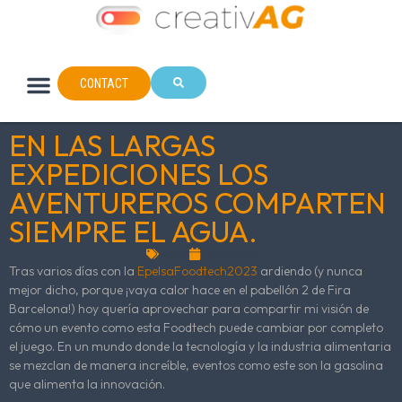
CONTACT
EN LAS LARGAS
EXPEDICIONES LOS
AVENTUREROS COMPARTEN
SIEMPRE EL AGUA.
News
26/09/2023
Tras varios días con la
EpelsaFoodtech2023
ardiendo (y nunca
mejor dicho, porque ¡vaya calor hace en el pabellón 2 de Fira
Barcelona!) hoy quería aprovechar para compartir mi visión de
cómo un evento como esta Foodtech puede cambiar por completo
el juego. En un mundo donde la tecnología y la industria alimentaria
se mezclan de manera increíble, eventos como este son la gasolina
que alimenta la innovación.