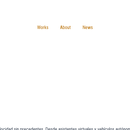
Works
About
News
velocidad sin precedentes. Desde asistentes virtuales y vehículos autón