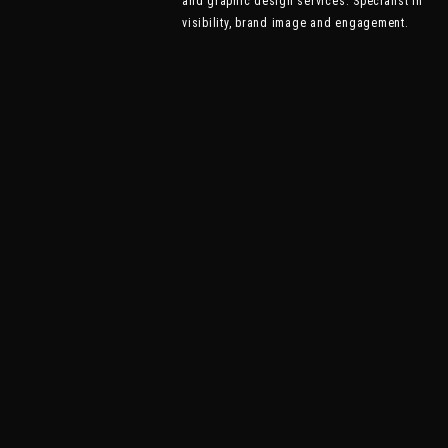
and graphic design services. Specialist in
visibility, brand image and engagement.