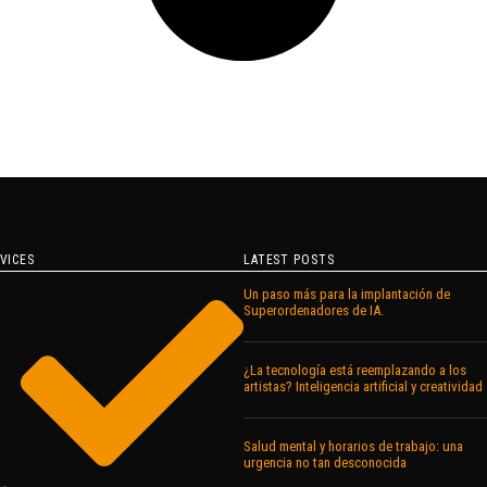
VICES
LATEST POSTS
Un paso más para la implantación de
Superordenadores de IA.
¿La tecnología está reemplazando a los
artistas? Inteligencia artificial y creatividad
Salud mental y horarios de trabajo: una
urgencia no tan desconocida