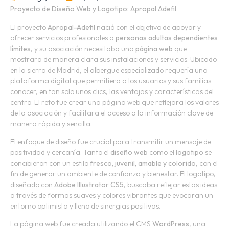
Proyecto de Diseño Web y Logotipo: Apropal Adefil
El proyecto
Apropal-Adefil
nació con el objetivo de apoyar y
ofrecer servicios profesionales a
personas adultas dependientes
límites
, y su asociación necesitaba una
página web
que
mostrara de manera clara sus instalaciones y servicios. Ubicado
en la sierra de Madrid, el albergue especializado requería una
plataforma digital que permitiera a los usuarios y sus familias
conocer, en tan solo unos clics, las ventajas y características del
centro. El reto fue crear una página web que reflejara los valores
de la asociación y facilitara el acceso a la información clave de
manera rápida y sencilla.
El enfoque de diseño fue crucial para transmitir un mensaje de
positividad y cercanía. Tanto el
diseño web
como el
logotipo
se
concibieron con un estilo
fresco, juvenil, amable y colorido
, con el
fin de generar un ambiente de confianza y bienestar. El logotipo,
diseñado con
Adobe Illustrator CS5
, buscaba reflejar estas ideas
a través de formas suaves y colores vibrantes que evocaran un
entorno optimista y lleno de sinergias positivas.
La página web fue creada utilizando el CMS
WordPress
, una